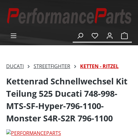
alt springen
Ware
DUCATI
STREETFIGHTER
KETTEN - RITZEL
Kettenrad Schnellwechsel Kit
Teilung 525 Ducati 748-998-
MTS-SF-Hyper-796-1100-
Monster S4R-S2R 796-1100