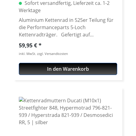
Sofort versandfertig, Lieferzeit ca. 1-2
Werktage
Aluminium Kettenrad in 525er Teilung für
die Performanceparts 5-Loch
Kettenradträger. Gefertigt auf
modensten CNC Maschinen aus
Regulärer Preis:
59,95 €
hochfestem und extrem zähen
inkl. MwSt. zzgl. Versandkosten
Luftfahrtaluminium 7075 T6. Lieferbar in
verschiedenen Teilungen (520 - 525 - 530)
In den Warenkorb
und Zähnezahlen von 36-47 Zähnen.
Passend für unsere Performanceparts 6-
Loch Schnellwechseladapter. Gewicht nur
etwa 150 Gramm! Bitte die Freigängikeit
des Kettenrades und der Kette bei
Verwendung eines Kettenblattes
abweichend von der Seriengröße sowie bei
unterschiedlichen Exzenter - Stellungen
prüfen. Material: Aluminium 7075 T6,