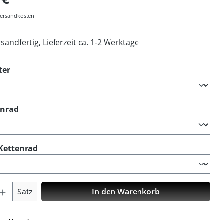
 Versandkosten
sandfertig, Lieferzeit ca. 1-2 Werktage
auswählen
ter
auswählen
enrad
auswählen
Kettenrad
Anzahl: Gib den gewünschten Wert ein o
Satz
In den Warenkorb