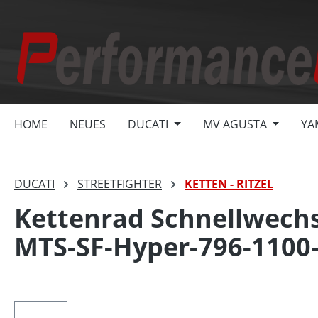
springen
Zur Hauptnavigation springen
HOME
NEUES
DUCATI
MV AGUSTA
YA
DUCATI
STREETFIGHTER
KETTEN - RITZEL
Kettenrad Schnellwechse
MTS-SF-Hyper-796-1100
Bildergalerie überspringen