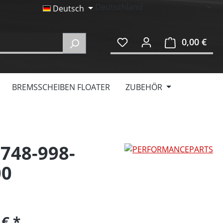
Deutsch
0,00 €
Ware
BREMSSCHEIBEN FLOATER
ZUBEHÖR
 748-998-
00
 €