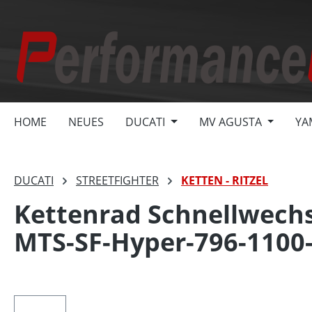
springen
Zur Hauptnavigation springen
HOME
NEUES
DUCATI
MV AGUSTA
YA
DUCATI
STREETFIGHTER
KETTEN - RITZEL
Kettenrad Schnellwechse
MTS-SF-Hyper-796-1100
Bildergalerie überspringen