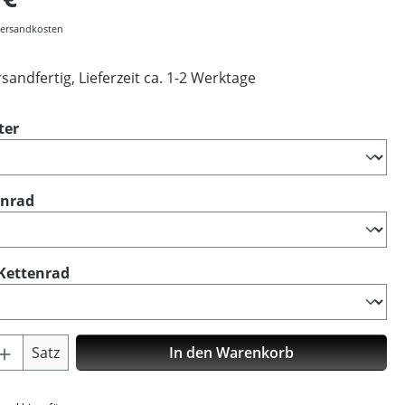
 Versandkosten
sandfertig, Lieferzeit ca. 1-2 Werktage
auswählen
ter
auswählen
enrad
auswählen
Kettenrad
Anzahl: Gib den gewünschten Wert ein o
Satz
In den Warenkorb