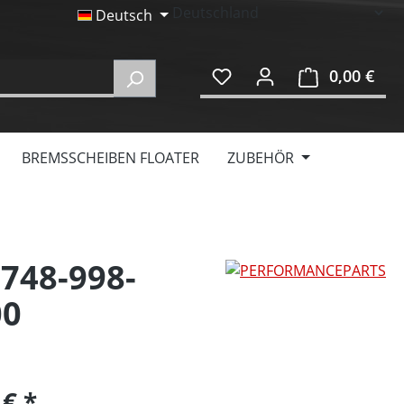
Deutsch
0,00 €
Ware
BREMSSCHEIBEN FLOATER
ZUBEHÖR
 748-998-
00
 €