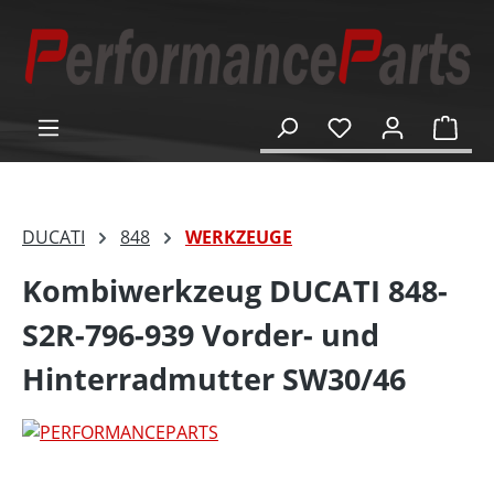
alt springen
Ware
DUCATI
848
WERKZEUGE
Kombiwerkzeug DUCATI 848-
S2R-796-939 Vorder- und
Hinterradmutter SW30/46