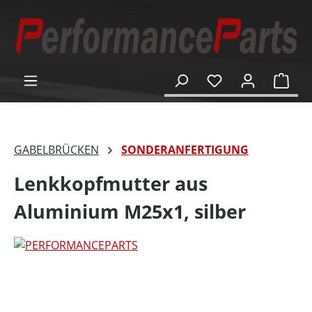
alt springen
Ware
GABELBRÜCKEN
SONDERANFERTIGUNG
Lenkkopfmutter aus
Aluminium M25x1, silber
Bildergalerie überspringen