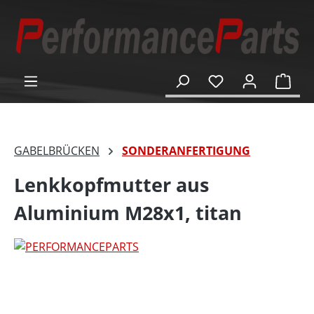
alt springen
Ware
GABELBRÜCKEN
SONDERANFERTIGUNG
Lenkkopfmutter aus
Aluminium M28x1, titan
Bildergalerie überspringen