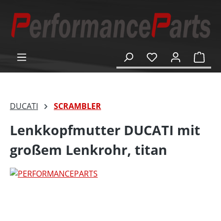
alt springen
Ware
DUCATI
SCRAMBLER
Lenkkopfmutter DUCATI mit
großem Lenkrohr, titan
Bildergalerie überspringen