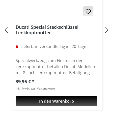
Ducati Spezial Steckschlüssel
Lenkkopfmutter
Lieferbar, versandfertig in: 20 Tage
Spezialwerkzeug zum Einstellen der
Lenkkopfmutter bei allen Ducati Modellen
mit 8-Loch Lenkkopfmutter. Betätigung mit
handelsüblichem 1/2 Zoll Innenvierkant.
Regulärer Preis:
39,95 €
CNC gefräst aus extrem zähen und
inkl. MwSt. zzgl. Versandkosten
hochfesten 7075 T6
Konstruktionsaluminium. Passend für alle
In den Warenkorb
geschlitzten Lenkkopfmuttern der Ducati
Superbikes 748-1198-1199-1299, ST,