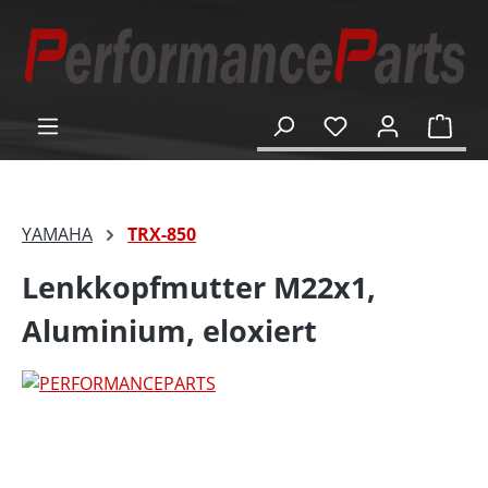
alt springen
Ware
YAMAHA
TRX-850
Lenkkopfmutter M22x1,
Aluminium, eloxiert
Bildergalerie überspringen