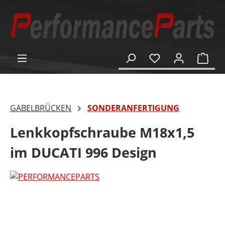
alt springen
Ware
GABELBRÜCKEN
SONDERANFERTIGUNG
Lenkkopfschraube M18x1,5
im DUCATI 996 Design
Bildergalerie überspringen