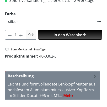
Sofort versandfertig, Lieferzeit ca. 1-2 Werktage
auswählen
Farbe
Produkt Anzahl: Gib den gewünschten Wer
Stk
In den Warenkorb
Zum Merkzettel hinzufügen
Produktnummer:
40-0362-SI
Beschreibung
Leichte und formvollendete Lenkkopf Mutter aus
hochfestem Aluminium mit exklusiver Kopfform
im Stil der Ducati 996 mit M1…
Mehr