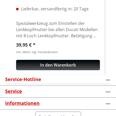
Lieferbar, versandfertig in: 20 Tage
Spezialwerkzeug zum Einstellen der
Lenkkopfmutter bei allen Ducati Modellen
mit 8-Loch Lenkkopfmutter. Betätigung mit
handelsüblichem 1/2 Zoll Innenvierkant.
Regulärer Preis:
39,95 €
CNC gefräst aus extrem zähen und
inkl. MwSt. zzgl. Versandkosten
hochfesten 7075 T6
Konstruktionsaluminium. Passend für alle
In den Warenkorb
geschlitzten Lenkkopfmuttern der Ducati
Superbikes 748-1198-1199-1299, ST,
Service-Hotline
Sport/GT1000, Monster from 2002,
Monster 696/ 1100, Multistrada,
Service
Streetfighter, Scrambler 800, Diavel,
Hypermotard u.v.m. Nicht passend für
Informationen
Panigale V4 · Gefertigt aus hochfestem
Aluminium 7075 T6 · hochwertig titan