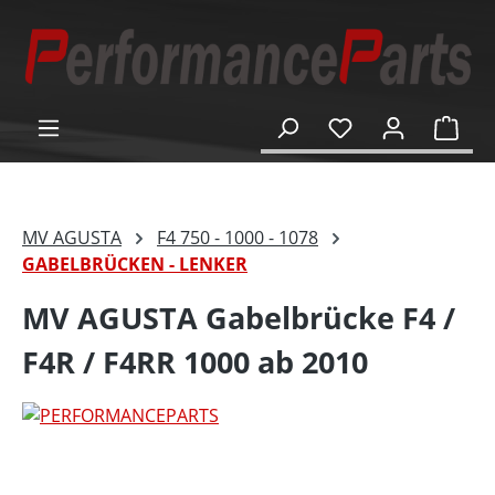
alt springen
Ware
MV AGUSTA
F4 750 - 1000 - 1078
GABELBRÜCKEN - LENKER
MV AGUSTA Gabelbrücke F4 /
F4R / F4RR 1000 ab 2010
Bildergalerie überspringen