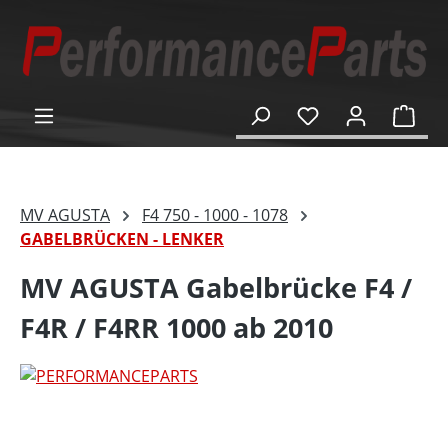
alt springen
Ware
MV AGUSTA
F4 750 - 1000 - 1078
GABELBRÜCKEN - LENKER
MV AGUSTA Gabelbrücke F4 /
F4R / F4RR 1000 ab 2010
Bildergalerie überspringen