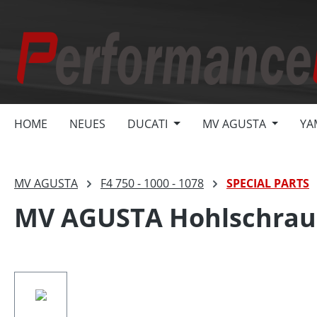
springen
Zur Hauptnavigation springen
HOME
NEUES
DUCATI
MV AGUSTA
YA
MV AGUSTA
F4 750 - 1000 - 1078
SPECIAL PARTS
MV AGUSTA Hohlschraub
Bildergalerie überspringen