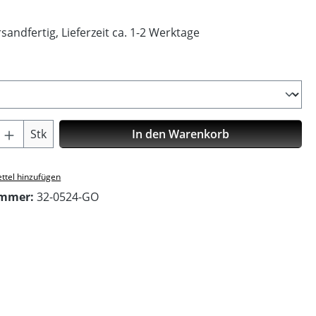
sandfertig, Lieferzeit ca. 1-2 Werktage
ählen
Anzahl: Gib den gewünschten Wert ein o
Stk
In den Warenkorb
ttel hinzufügen
ummer:
32-0524-GO