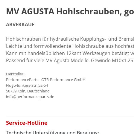
MV AGUSTA Hohlschrauben, go
ABVERKAUF
Hohlschrauben für hydraulische Kupplungs-
und Bremsl
Leichte und formvollendente Hohlschraube aus hochfes
Kann mit handelsüblichen 12kant Werkzeugen betätigt wer
Passend für viele MV Agusta Modelle. Gewinde
M10x1.25
Hersteller:
PerformanceParts - OTR-Performance GmbH
Hugo-Junkers-Str. 52-54
50739 Köln, Deutschland
info@performanceparts.de
Service-Hotline
Technische Unterstützung und Beratung: