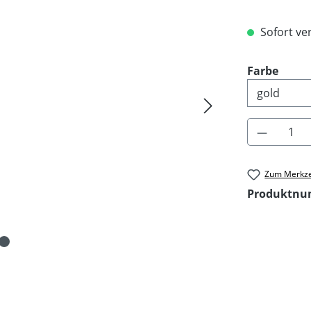
Sofort ver
ausw
Farbe
Produkt 
Zum Merkze
Produktn