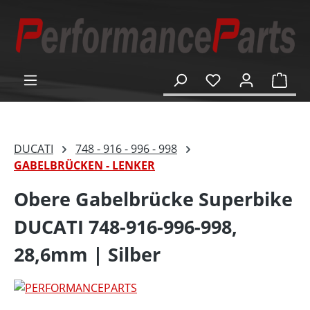
alt springen
Ware
DUCATI
748 - 916 - 996 - 998
GABELBRÜCKEN - LENKER
Obere Gabelbrücke Superbike
DUCATI 748-916-996-998,
28,6mm | Silber