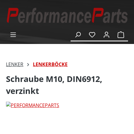
alt springen
Ware
LENKER
LENKERBÖCKE
Schraube M10, DIN6912,
verzinkt
Bildergalerie überspringen