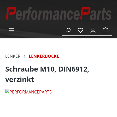
alt springen
Ware
LENKER
LENKERBÖCKE
Schraube M10, DIN6912,
verzinkt
Bildergalerie überspringen