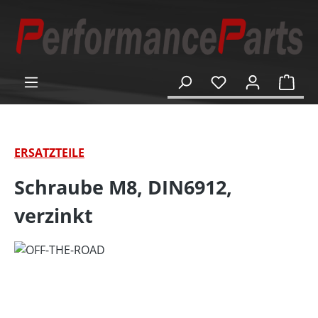
alt springen
Ware
ERSATZTEILE
Schraube M8, DIN6912,
verzinkt
Bildergalerie überspringen