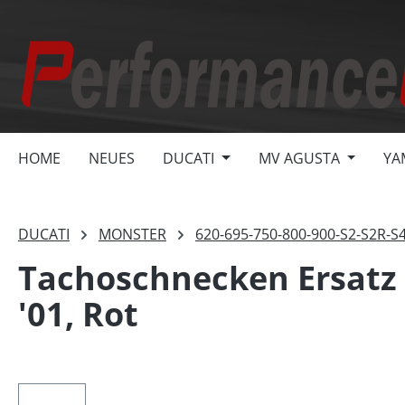
springen
Zur Hauptnavigation springen
HOME
NEUES
DUCATI
MV AGUSTA
YA
DUCATI
MONSTER
620-695-750-800-900-S2-S2R-S
Tachoschnecken Ersatz 
'01, Rot
Bildergalerie überspringen