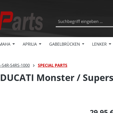
MAHA
APRILIA
GABELBRÜCKEN
LENKER
4-S4R-S4RS-1000
SPECIAL PARTS
DUCATI Monster / Supersp
29,95 