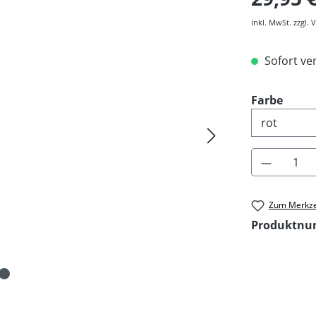
inkl. MwSt. zzgl.
Sofort ver
ausw
Farbe
Produkt 
Zum Merkze
Produktn