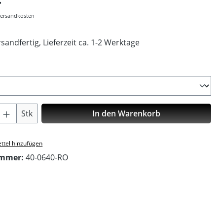
 Versandkosten
sandfertig, Lieferzeit ca. 1-2 Werktage
ählen
Anzahl: Gib den gewünschten Wert ein o
Stk
In den Warenkorb
ttel hinzufügen
ummer:
40-0640-RO