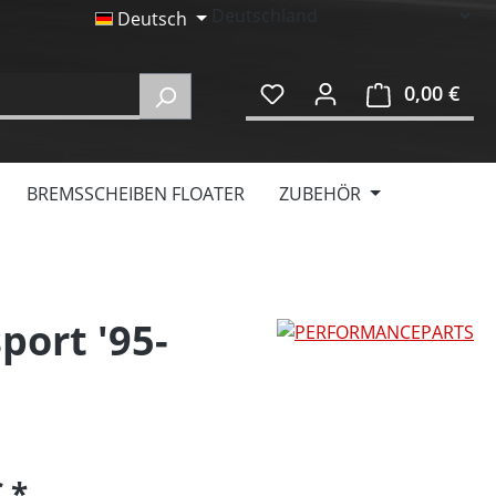
Deutsch
0,00 €
Ware
BREMSSCHEIBEN FLOATER
ZUBEHÖR
ort '95-
€