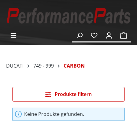
alt springen
Ware
DUCATI
749 - 999
CARBON
Produkte filtern
Keine Produkte gefunden.