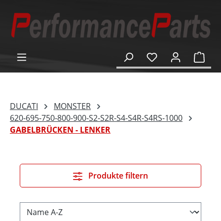
alt springen
Ware
DUCATI
MONSTER
620-695-750-800-900-S2-S2R-S4-S4R-S4RS-1000
GABELBRÜCKEN - LENKER
Produkte filtern