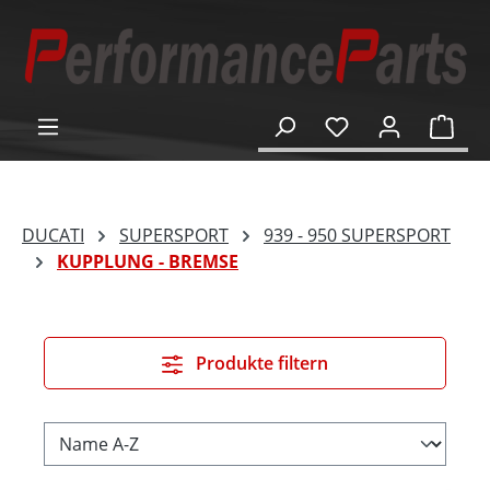
alt springen
Ware
DUCATI
SUPERSPORT
939 - 950 SUPERSPORT
KUPPLUNG - BREMSE
Produkte filtern