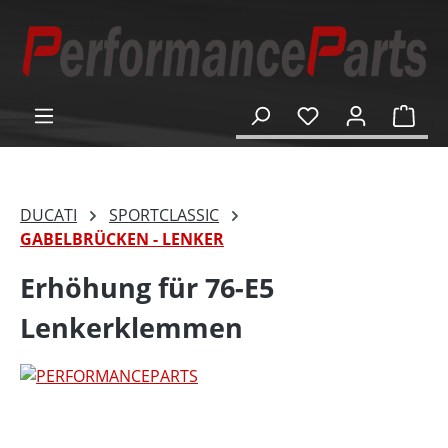
alt springen
Ware
DUCATI
SPORTCLASSIC
GABELBRÜCKEN - LENKER
Erhöhung für 76-E5
Lenkerklemmen
Bildergalerie überspringen