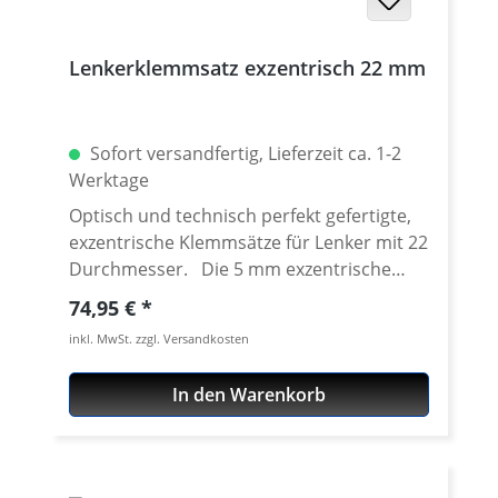
Lenkerklemmsatz exzentrisch 22 mm
Sofort versandfertig, Lieferzeit ca. 1-2
Werktage
Optisch und technisch perfekt gefertigte,
exzentrische Klemmsätze für Lenker mit 22
Durchmesser. Die 5 mm exzentrische
Auslegung erlaubt die Montage des
Regulärer Preis:
74,95 €
Lenkers um +/- 5 mm Fahrer versetzt,
inkl. MwSt. zzgl. Versandkosten
verglichen mit der Serien Lenkerposition.
Die aus dem Vollen Luftfahrt-Aluminium
In den Warenkorb
CNC gefrästen Lenkerklemmen haben eine
Grundhöhe von 30 mm. Gemessen von
Unterseite der Lenkerböcke bis Unterseite
Lenker. Durch die Verwendung mit