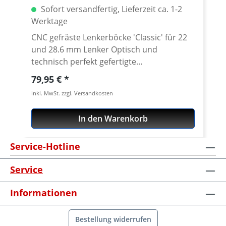
Sofort versandfertig, Lieferzeit ca. 1-2
Werktage
CNC gefräste Lenkerböcke 'Classic' für 22
und 28.6 mm Lenker Optisch und
technisch perfekt gefertigte
Performanceparts Klemmsätze für
Regulärer Preis:
79,95 €
Standard 22 mm Lenker oder konifizierte
inkl. MwSt. zzgl. Versandkosten
Lenker 28.6 mm Durchmesser. Die aus
dem Vollen Luftfahrt-Aluminium CNC
In den Warenkorb
gefrästen Lenkerklemmen haben eine
Grundhöhe von 20 mm. Durch die
Service-Hotline
Verwendung mit Distanzen läßt sich
beinahe jede Wunschhöhe am Fahrzeug
Service
realisieren. Die angegebende Höhe bezieht
sich immer auf den Abstand von Oberseite
Informationen
der Gabelbrücke zur Unterkante des
Lenkers. Falls eine andere Höhe benötigt
wird, können die Lenkerklemmen auch mit
Bestellung widerrufen