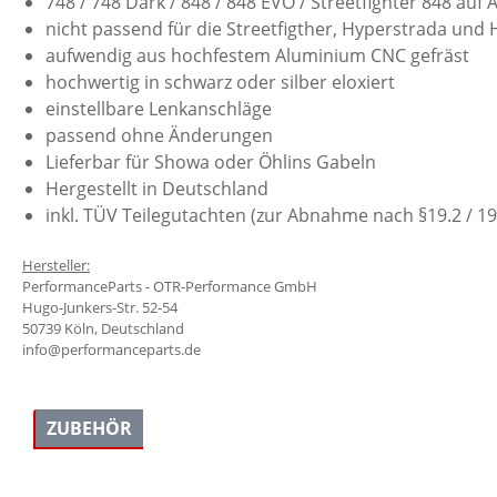
748 / 748 Dark / 848 / 848 EVO / Streetfighter 848 auf 
nicht passend für die Streetfigther, Hyperstrada un
aufwendig aus hochfestem Aluminium CNC gefräst
hochwertig in schwarz oder silber eloxiert
einstellbare Lenkanschläge
passend ohne Änderungen
Lieferbar für Showa oder Öhlins Gabeln
Hergestellt in Deutschland
inkl. TÜV Teilegutachten (zur Abnahme nach §19.2 / 19
Hersteller:
PerformanceParts - OTR-Performance GmbH
Hugo-Junkers-Str. 52-54
50739 Köln, Deutschland
info@performanceparts.de
ZUBEHÖR
Produktgalerie überspringen