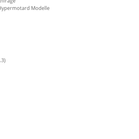
Anfrage
d Hypermotard Modelle
.3)