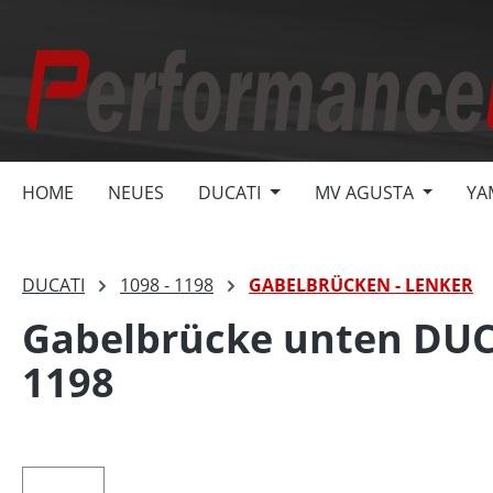
springen
Zur Hauptnavigation springen
HOME
NEUES
DUCATI
MV AGUSTA
YA
DUCATI
1098 - 1198
GABELBRÜCKEN - LENKER
Gabelbrücke unten DUCATI
1198
Bildergalerie überspringen