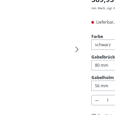
inkl. MwSt. zzgl.
Lieferbar,
ausw
Farbe
Gabelbrüc
Gabelholm
Produkt 