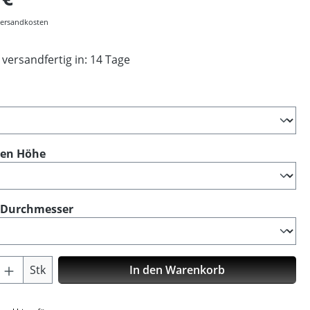
 Versandkosten
 versandfertig in: 14 Tage
ählen
auswählen
ken Höhe
auswählen
 Durchmesser
Anzahl: Gib den gewünschten Wert ein o
Stk
In den Warenkorb