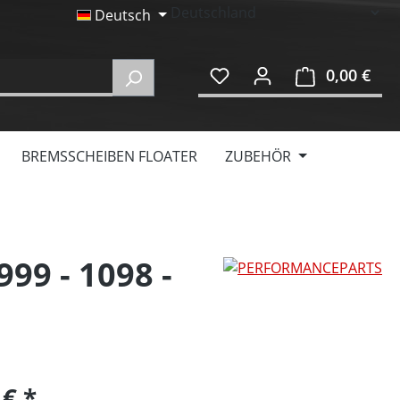
Deutsch
0,00 €
Ware
BREMSSCHEIBEN FLOATER
ZUBEHÖR
999 - 1098 -
 €