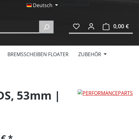
Deutsch
0,00 €
Ware
BREMSSCHEIBEN FLOATER
ZUBEHÖR
0DS, 53mm |
 €