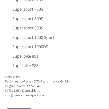
· Supersport
750S
· Supersport
800S
· Supersport
900S
· Supersport
1000 Sport
· Supersport 1000DS
· Superbike 851
· Superbike 888
Hersteller:
PerformanceParts - OTR-Performance GmbH
Hugo-Junkers-Str. 52-54
50739 Köln, Deutschland
info@performanceparts.de