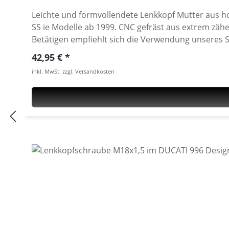
Leichte und formvollendete Lenkkopf Mutter aus ho
SS ie Modelle ab 1999. CNC gefräst aus extrem zähen un
Betätigen empfiehlt sich die Verwendung unseres Sp
Loch Antrieb für Ducati original- oder Performanceparts Lenkkopfwerkzeug 4
Regulärer Preis:
42,95 €
Ducati Supersport 1000 ie 2006 Ducati Supersport 
inkl. MwSt. zzgl. Versandkosten
Ducati Supersport 800 ie 2003 Ducati Supersport 1
Supersport 750 ie 2001 Ducati Supersport 900 ie 2
Supersport 900 ie