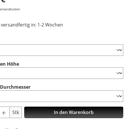
 Versandkosten
 versandfertig in: 1-2 Wochen
ählen
auswählen
ken Höhe
auswählen
 Durchmesser
Anzahl: Gib den gewünschten Wert ein o
Stk
In den Warenkorb