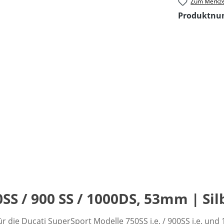
Zum Merkze
Produktn
S / 900 SS / 1000DS, 53mm | Sil
 die Ducati SuperSport Modelle 750SS i.e. / 900SS i.e. und