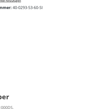
ttel hinzufügen
ummer:
40-0293-53-60-SI
ber
 1000DS.