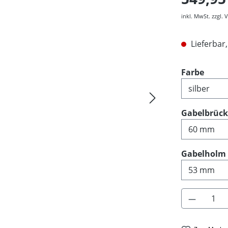
inkl. MwSt. zzgl.
Lieferbar,
ausw
Farbe
Gabelbrüc
Gabelholm
Produkt 