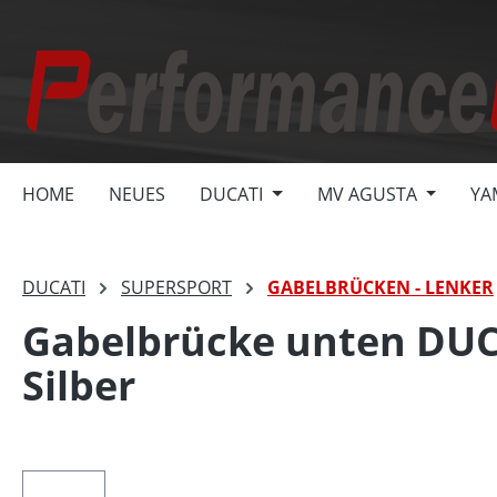
springen
Zur Hauptnavigation springen
HOME
NEUES
DUCATI
MV AGUSTA
YA
DUCATI
SUPERSPORT
GABELBRÜCKEN - LENKER
Gabelbrücke unten DUCA
Silber
Bildergalerie überspringen