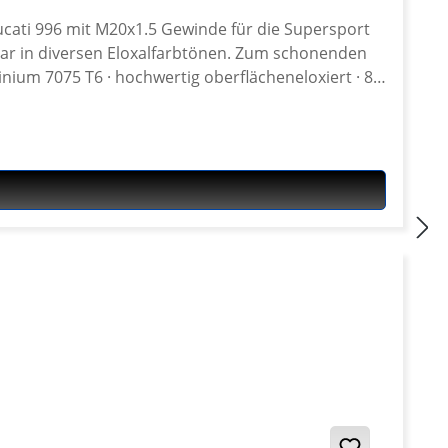
ucati 996 mit M20x1.5 Gewinde für die Supersport
en Eloxalfarbtönen. Zum schonenden
ium 7075 T6 · hochwertig oberflächeneloxiert · 8-
rt 800 ie 2004 Ducati Supersport 1000 ie 2004
t 800 ie 2002 Ducati Supersport 750 ie 2001 Ducati
 1999 Ducati Supersport 750 ie 1999 Ducati