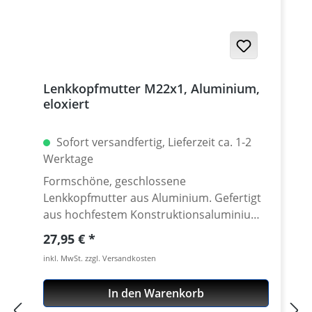
Lenkkopfmutter M22x1, Aluminium,
eloxiert
Sofort versandfertig, Lieferzeit ca. 1-2
Werktage
Formschöne, geschlossene
Lenkkopfmutter aus Aluminium. Gefertigt
aus hochfestem Konstruktionsaluminium
7075 T6 auf modernen CNC Maschinen -
Regulärer Preis:
27,95 €
Made in Germany. Geeignet für hochfeste
inkl. MwSt. zzgl. Versandkosten
Drehmomente. Keine billige "China Ware".
Die Steuerkopfmutter ist in vielen
In den Warenkorb
Eloxalfarben lieferbar.. Gewinde: M22x1