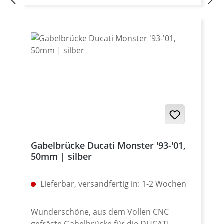
aus dem Vollen gefräst Aluminium 7075 T6
Lieferbar in den Eloxal Farben: Schwarz,
Titan, Silber, Rot und Blau Made in
Germany Passend z.B. für: Yamaha XT-
660R Yamaha XT-660X Yamaha XT-660Z
Tenere Yamaha XT-660ZA Tenere ABS
Yamaha Tenere 700, alle Yamaha XJR-1200
Yamaha XJR-1300 Yamaha TRX-850
Gabelbrücke Ducati Monster '93-'01,
50mm | silber
Lieferbar, versandfertig in: 1-2 Wochen
Wunderschöne, aus dem Vollen CNC