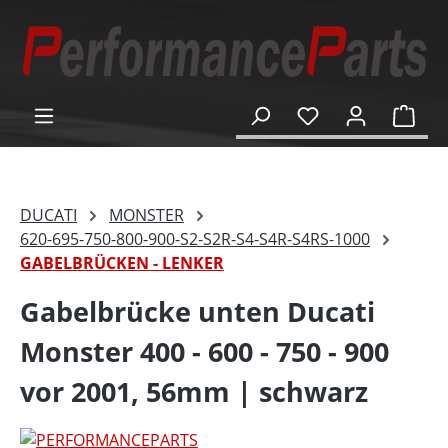
alt springen
Ware
DUCATI
MONSTER
620-695-750-800-900-S2-S2R-S4-S4R-S4RS-1000
GABELBRÜCKEN - LENKER
Gabelbrücke unten Ducati
Monster 400 - 600 - 750 - 900
vor 2001, 56mm | schwarz