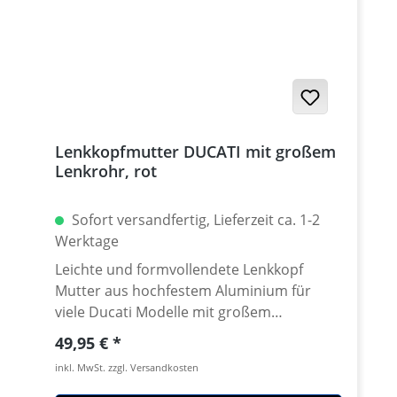
Lenkkopfmutter DUCATI mit großem
Lenkrohr, rot
Sofort versandfertig, Lieferzeit ca. 1-2
Werktage
Leichte und formvollendete Lenkkopf
Mutter aus hochfestem Aluminium für
viele Ducati Modelle mit großem
Steuerkopfrohr. Klemmdurchmesser
Regulärer Preis:
49,95 €
40mm. CNC gefräst aus extrem zähen und
inkl. MwSt. zzgl. Versandkosten
hochfesten 7075 T6