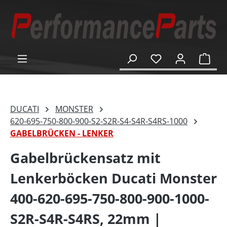
alt springen
Ware
DUCATI
MONSTER
620-695-750-800-900-S2-S2R-S4-S4R-S4RS-1000
GABELBRÜCKEN - LENKER
Gabelbrückensatz mit
Lenkerböcken Ducati Monster
400-620-695-750-800-900-1000-
S2R-S4R-S4RS, 22mm |