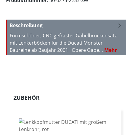
Produktnummer:
40-0274-2253-SW
Beschreibung
Formschöner, CNC gefräster Gabelbrückensatz
mit Lenkerböcken für die Ducati Monster
Baureihe ab Baujahr 2001 Obere Gabe…
Mehr
Produktgalerie überspringen
ZUBEHÖR