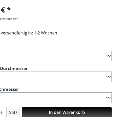
 €
 Versandkosten
 versandfertig in: 1-2 Wochen
ählen
auswählen
 Durchmesser
auswählen
chmesser
Anzahl: Gib den gewünschten Wert ein o
Satz
In den Warenkorb