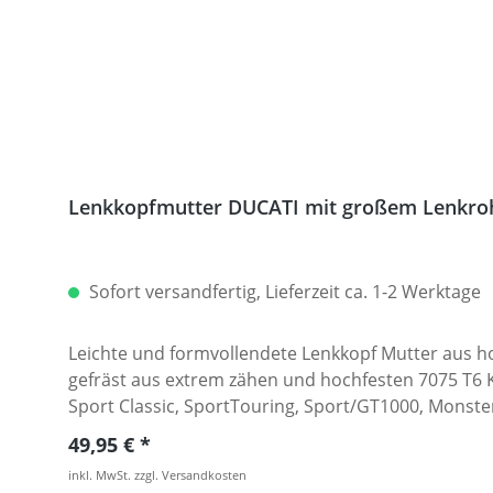
Lenkkopfmutter DUCATI mit großem Lenkroh
Sofort versandfertig, Lieferzeit ca. 1-2 Werktage
Leichte und formvollendete Lenkkopf Mutter aus 
gefräst aus extrem zähen und hochfesten 7075 T6 Konstruktionsaluminium. Lieferbar in diversen Eloxalfar
Sport Classic, SportTouring, Sport/GT1000, Monster ab 2002, M
Hypermotard 796+1100 und Diavel. · Gefertigt aus 
Regulärer Preis:
49,95 €
Passend z.B. für: · DUCATI 1098 2007 - 2008 · DUC
inkl. MwSt. zzgl. Versandkosten
DUCATI 1198S 2009 - 2010 · DUCATI 1198SP 2011 - 20