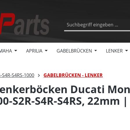
MAHA
APRILIA
GABELBRÜCKEN
LENKER
4-S4R-S4RS-1000
GABELBRÜCKEN - LENKER
Lenkerböcken Ducati Mon
00-S2R-S4R-S4RS, 22mm | 