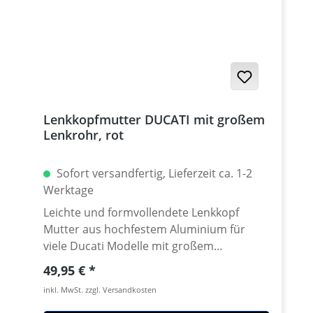
Lenkkopfmutter DUCATI mit großem
Lenkrohr, rot
Sofort versandfertig, Lieferzeit ca. 1-2
Werktage
Leichte und formvollendete Lenkkopf
Mutter aus hochfestem Aluminium für
viele Ducati Modelle mit großem
Steuerkopfrohr. Klemmdurchmesser
Regulärer Preis:
49,95 €
40mm. CNC gefräst aus extrem zähen und
inkl. MwSt. zzgl. Versandkosten
hochfesten 7075 T6