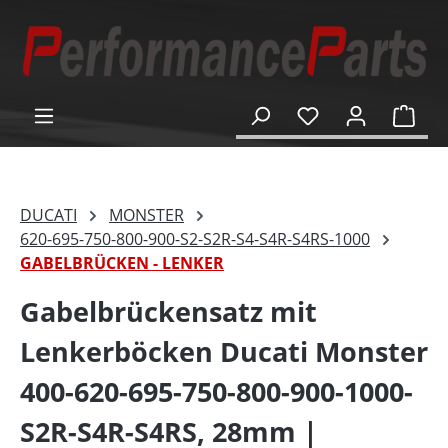
alt springen
Ware
DUCATI
MONSTER
620-695-750-800-900-S2-S2R-S4-S4R-S4RS-1000
GABELBRÜCKEN - LENKER
Gabelbrückensatz mit
Lenkerböcken Ducati Monster
400-620-695-750-800-900-1000-
S2R-S4R-S4RS, 28mm |