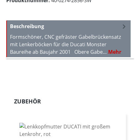
Produktnummer:
40-0274-2856-SW
Beschreibung
Formschöner, CNC gefräster Gabelbrückensatz
mit Lenkerböcken für die Ducati Monster
Baureihe ab Baujahr 2001 Obere Gabe…
Mehr
Produktgalerie überspringen
ZUBEHÖR