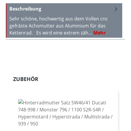
Beschreibung
Sehr schöne, hochwertig aus dem Vollen cnc
gefräste Achsmutter aus Aluminium für das
Kettenrad. Es wird eine extrem zäh…
Mehr
Produktgalerie überspringen
ZUBEHÖR