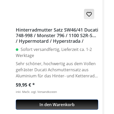
Hinterradmutter Satz SW46/41 Ducati
748-998 / Monster 796 / 1100 S2R-S4R
/ Hypermotard / Hyperstrada /
Multistrada / 939 / 950
Sofort versandfertig, Lieferzeit ca. 1-2
Werktage
Sehr schöner, hochwertig aus dem Vollen
gefräster Ducati Achsmutternsatz aus
Aluminium für das Hinter- und Kettenrad.
Es wird eine extrem zähe und hochfeste
Regulärer Preis:
59,95 €
Aluminiumlegierung (7075) verwendet.
inkl. MwSt. zzgl. Versandkosten
Etwa 50% Gewichtseinsparung gegenüber
den Original Muttern! Das original
In den Warenkorb
Anzugsdrehmoment kann beibehalten
werden. Der serienmäßige Sicherungsclip