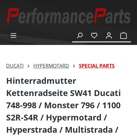
alt springen
Ware
DUCATI
HYPERMOTARD
SPECIAL PARTS
Hinterradmutter
Kettenradseite SW41 Ducati
748-998 / Monster 796 / 1100
S2R-S4R / Hypermotard /
Hyperstrada / Multistrada /