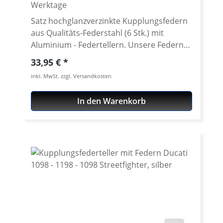
Werktage
Satz hochglanzverzinkte Kupplungsfedern
aus Qualitäts-Federstahl (6 Stk.) mit
Aluminium - Federtellern. Unsere Federn
entsprechen in der Federrate denen der
Regulärer Preis:
33,95 €
Original-Feder, sind jedoch rostfrei
inkl. MwSt. zzgl. Versandkosten
verzinkt. Wir bevorzugen eindeutig einen
hochglanzverzinkten Qualitätsfederstahl,
In den Warenkorb
da Edelstahl-Federn bei mehrfacher
Betätigung bis an die Blockgrenze
bruchgefährdet sind. Die Aluminium-
Federteller sind in diversen Eloxal-Farben
erhältlich.