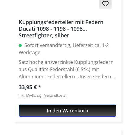
Kupplungsfederteller mit Federn
Ducati 1098 - 1198 - 1098
Streetfighter, silber
Sofort versandfertig, Lieferzeit ca. 1-2
Werktage
Satz hochglanzverzinkte Kupplungsfedern
aus Qualitäts-Federstahl (6 Stk.) mit
Aluminium - Federtellern. Unsere Federn
entsprechen in der Federrate denen der
Regulärer Preis:
33,95 €
Original-Feder, sind jedoch rostfrei
inkl. MwSt. zzgl. Versandkosten
verzinkt. Länge 38mm. Wir bevorzugen
eindeutig einen hochglanzverzinkten
In den Warenkorb
Qualitätsfederstahl, da Edelstahl-Federn
bei mehrfacher Betätigung bis an die
Blockgrenze bruchgefährdet sind. Die
Aluminium-Federteller sind in diversen