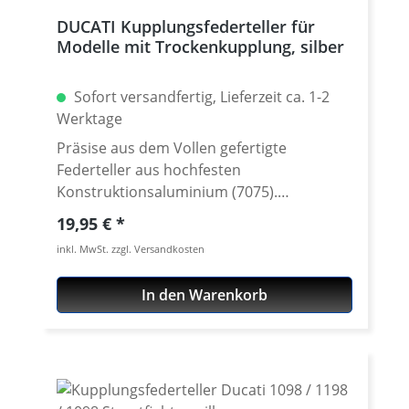
DUCATI Kupplungsfederteller für
Modelle mit Trockenkupplung, silber
Sofort versandfertig, Lieferzeit ca. 1-2
Werktage
Präsise aus dem Vollen gefertigte
Federteller aus hochfesten
Konstruktionsaluminium (7075).
Gegenüber den Original Ducati Tellern
Regulärer Preis:
19,95 €
(Stahl) sparen sich Gewicht und sehen
inkl. MwSt. zzgl. Versandkosten
perfekt aus. Verschleissfest und
hochwertig Oberflächeneloxiert. Passend
In den Warenkorb
für alle Ducati mit Trockenkupplung, außer
Ducati 1098 / 1198 / Streetfighter 1098 /
Hypermotard 1100 / Monster 1100.
Lieferung im Set mit 6 Stück. Erhältlich in
silber, schwarz, titan-grau, gold, rot oder