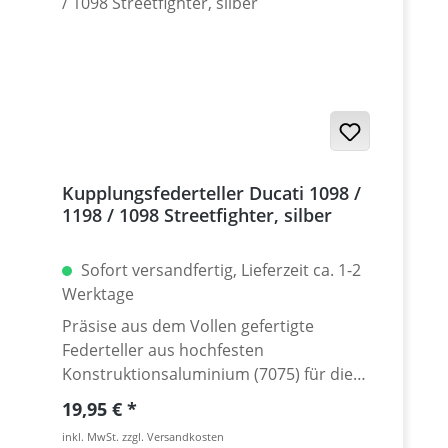
blau. Passende Federn siehe Zubehör.
Made in Germany!
Kupplungsfederteller Ducati 1098 /
1198 / 1098 Streetfighter, silber
Sofort versandfertig, Lieferzeit ca. 1-2
Werktage
Präsise aus dem Vollen gefertigte
Federteller aus hochfesten
Konstruktionsaluminium (7075) für die
1098 und 1198 Modelle. Gegenüber den
Regulärer Preis:
19,95 €
Original Ducati Tellern (Stahl) sparen sich
inkl. MwSt. zzgl. Versandkosten
Gewicht und sehen perfekt aus.