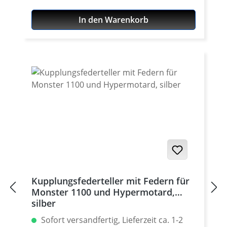
Verschleissfest und hochwertig
In den Warenkorb
Oberflächeneloxiert. Passend für alle
Ducati 1098 / 1198 / 1098 Streetfighter
Lieferung im Set mit 6 Stück. Erhältlich in
silber, schwarz, titan-grau, gold, rot oder
blau. Passende Federn siehe Zubehör.
Made in Germany!
Kupplungsfederteller mit Federn für
Monster 1100 und Hypermotard,
silber
Sofort versandfertig, Lieferzeit ca. 1-2