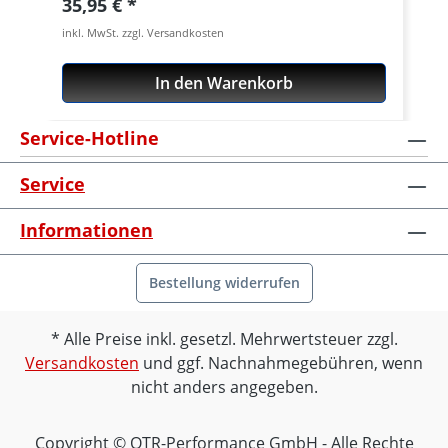
Regulärer Preis:
35,95 €
Original-Feder, sind jedoch rostfrei
inkl. MwSt. zzgl. Versandkosten
verzinkt. Wir bevorzugen eindeutig einen
hochglanzverzinkten Qualitätsfederstahl,
In den Warenkorb
da Edelstahl-Federn bei mehrfacher
Betätigung bis an die Blockgrenze
Service-Hotline
bruchgefährdet sind. Die Aluminium-
Federteller sind in diversen Eloxal-Farben
Service
erhältlich. Passend für alle Ducati mit
Trockenkupplung, außer Ducati 1098 /
Informationen
1198 / Streetfighter 1098 / Hypermotard
1100 / Monster 1100.
Bestellung widerrufen
Alle Preise inkl. gesetzl. Mehrwertsteuer zzgl.
Versandkosten
und ggf. Nachnahmegebühren, wenn
nicht anders angegeben.
Copyright © OTR-Performance GmbH - Alle Rechte