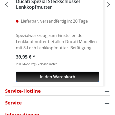
Ducati Spezial Steckschlüssel
Lenkkopfmutter
Lieferbar, versandfertig in: 20 Tage
Spezialwerkzeug zum Einstellen der
Lenkkopfmutter bei allen Ducati Modellen
mit 8-Loch Lenkkopfmutter. Betätigung mit
handelsüblichem 1/2 Zoll Innenvierkant.
Regulärer Preis:
39,95 €
CNC gefräst aus extrem zähen und
inkl. MwSt. zzgl. Versandkosten
hochfesten 7075 T6
Konstruktionsaluminium. Passend für alle
In den Warenkorb
geschlitzten Lenkkopfmuttern der Ducati
Superbikes 748-1198-1199-1299, ST,
Service-Hotline
Sport/GT1000, Monster from 2002,
Monster 696/ 1100, Multistrada,
Service
Streetfighter, Scrambler 800, Diavel,
Hypermotard u.v.m. Nicht passend für
Informationen