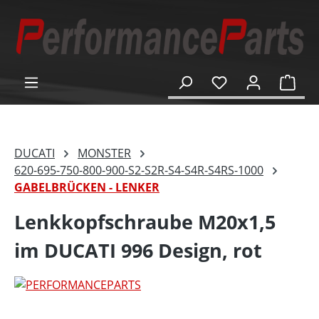
alt springen
Ware
DUCATI
MONSTER
620-695-750-800-900-S2-S2R-S4-S4R-S4RS-1000
GABELBRÜCKEN - LENKER
Lenkkopfschraube M20x1,5
im DUCATI 996 Design, rot