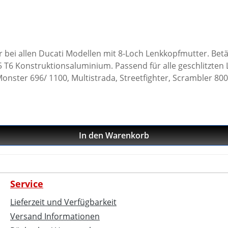
 bei allen Ducati Modellen mit 8-Loch Lenkkopfmutter. Betä
chlitzten Lenkkopfmuttern der Ducati Superbikes 748-1198-
nster 696/ 1100, Multistrada, Streetfighter, Scrambler 800
075 T6 · hochwertig titan oberflächeneloxiert · 1/2 Zoll Inn
In den Warenkorb
Service
Lieferzeit und Verfügbarkeit
Versand Informationen