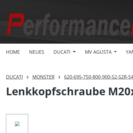
springen
Zur Hauptnavigation springen
HOME
NEUES
DUCATI
MV AGUSTA
YA
DUCATI
MONSTER
620-695-750-800-900-S2-S2R-S
Lenkkopfschraube M20x1
Bildergalerie überspringen