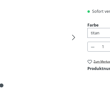
Sofort ver
ausw
Farbe
Produkt 
Zum Merkze
Produktn