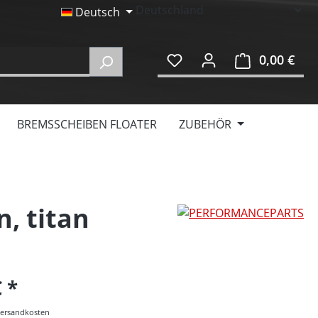
Deutsch
0,00 €
Ware
BREMSSCHEIBEN FLOATER
ZUBEHÖR
, titan
€
 Versandkosten