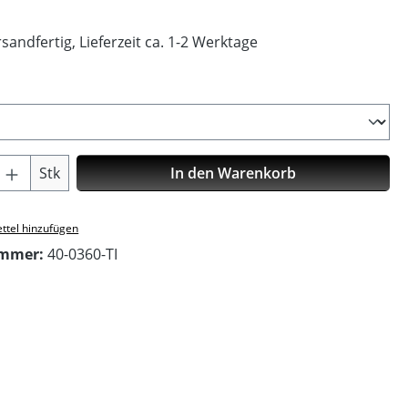
sandfertig, Lieferzeit ca. 1-2 Werktage
ählen
Anzahl: Gib den gewünschten Wert ein o
Stk
In den Warenkorb
ttel hinzufügen
ummer:
40-0360-TI