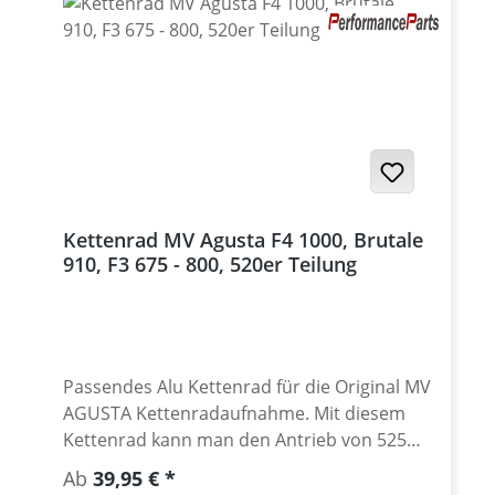
Kettenrad MV Agusta F4 1000, Brutale
910, F3 675 - 800, 520er Teilung
Passendes Alu Kettenrad für die Original MV
AGUSTA Kettenradaufnahme. Mit diesem
Kettenrad kann man den Antrieb von 525
auf eine 520er Kettenteilung umrüsten und
Regulärer Preis:
Ab
39,95 €
so die Vorteile eines leichten und