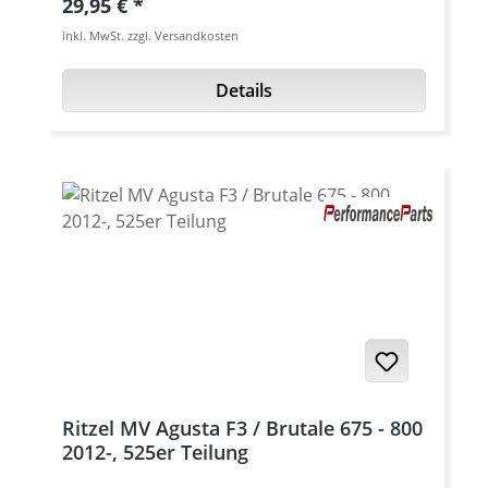
Regulärer Preis:
29,95 €
für die 675er Modelle ist 520! Standard
inkl. MwSt. zzgl. Versandkosten
Teilung für die 800er Modelle ist 525! Abb.
ähnlich
Details
Ritzel MV Agusta F3 / Brutale 675 - 800
2012-, 525er Teilung