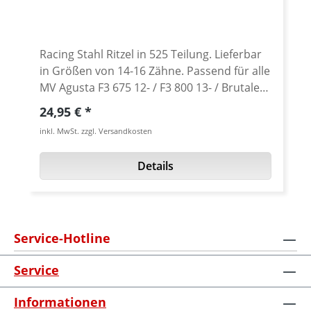
Racing Stahl Ritzel in 525 Teilung. Lieferbar
in Größen von 14-16 Zähne. Passend für alle
MV Agusta F3 675 12- / F3 800 13- / Brutale
675 12- / Brutale 800 13- Standard Teilung
Regulärer Preis:
24,95 €
für die 675er Modelle ist 520! Standard
inkl. MwSt. zzgl. Versandkosten
Teilung für die 800er Modelle ist 525! Abb.
ähnlich
Details
Service-Hotline
Service
Informationen