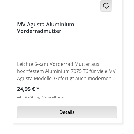
Brutale 675 / 800 - Turismo Veloce 800 -
Stradale 800 - Rivale 800 - Dragster 800
MV Agusta Aluminium
Vorderradmutter
Leichte 6-kant Vorderrad Mutter aus
hochfestem Aluminium 7075 T6 für viele MV
Agusta Modelle. Gefertigt auch modernen
CNC Maschinen - Made in Germany by
Regulärer Preis:
24,95 €
Performanceparts. In verschíedenen
inkl. MwSt. zzgl. Versandkosten
Eloxalfarben lieferbar. · Material : 7075-T6 ·
Gewicht : 28 Gramm · Lieferbar in in
Details
schwarz, gold, rot, silber, titan oder blau
eloxiert · Preis pro Stück · Made by
Performanceparts Passend u.A. für MV