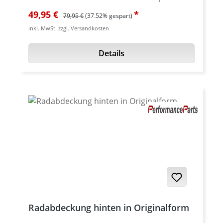
Highlight an jeder MV Agusta. Kann mit
Verkaufspreis:
Regulärer Preis:
49,95 €
79,95 €
(37.52% gespart)
handelsüblichen 13 mm Sechskant-
inkl. MwSt. zzgl. Versandkosten
Werkzeug betätigt werden. In vielen
hochwertigen Eloxalfarben erhältlich.
Details
Lieferumfang: Set mit 8 Stück. Passend für
MV Agusta F4 1000 und Brutale bis 2009.
Radabdeckung hinten in Originalform