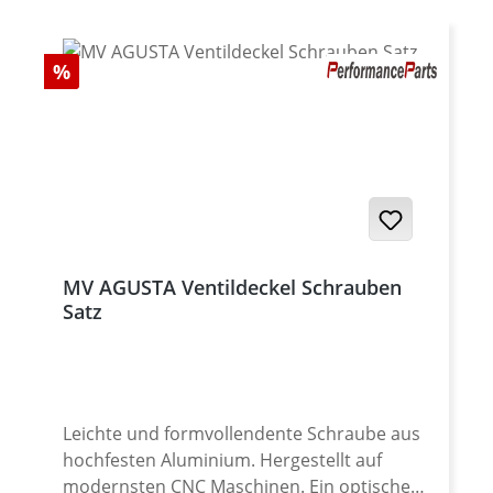
Agusta Modelle. Gewinde M10x1.25
Rabatt
%
MV AGUSTA Ventildeckel Schrauben
Satz
Leichte und formvollendente Schraube aus
hochfesten Aluminium. Hergestellt auf
modernsten CNC Maschinen. Ein optisches