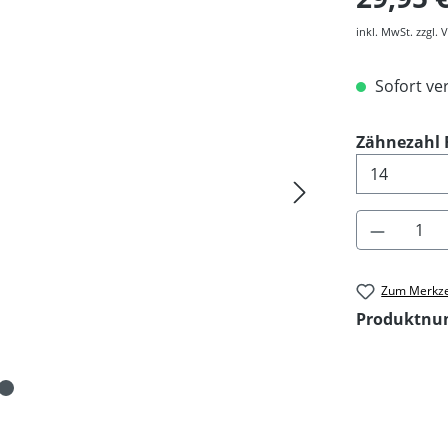
inkl. MwSt. zzgl.
Sofort ver
Zähnezahl R
Produkt 
Zum Merkze
Produktn