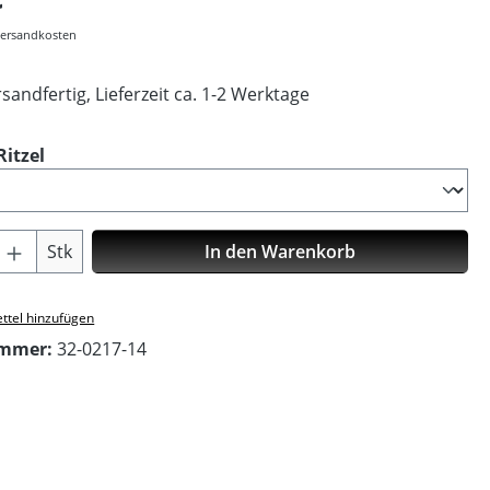
 Versandkosten
sandfertig, Lieferzeit ca. 1-2 Werktage
auswählen
itzel
Anzahl: Gib den gewünschten Wert ein o
Stk
In den Warenkorb
ttel hinzufügen
ummer:
32-0217-14