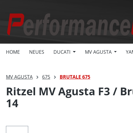
springen
Zur Hauptnavigation springen
HOME
NEUES
DUCATI
MV AGUSTA
YA
MV AGUSTA
675
BRUTALE 675
Ritzel MV Agusta F3 / Br
14
Bildergalerie überspringen