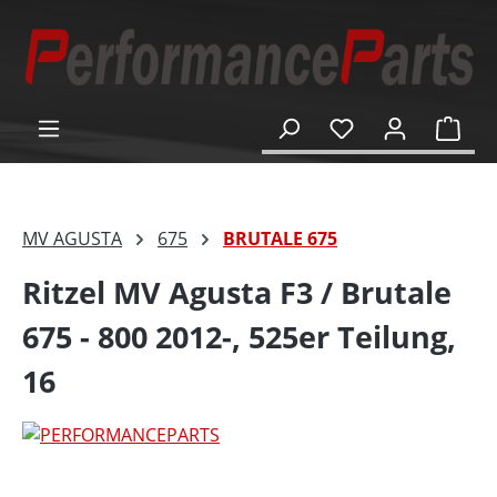
alt springen
Ware
MV AGUSTA
675
BRUTALE 675
Ritzel MV Agusta F3 / Brutale
675 - 800 2012-, 525er Teilung,
16