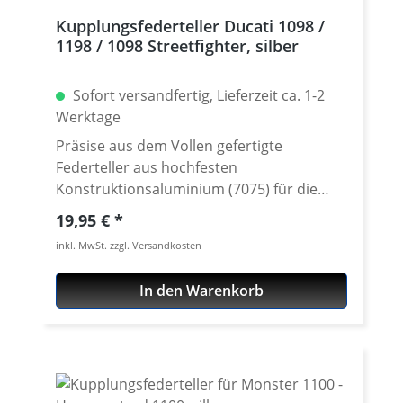
Kupplungsfederteller Ducati 1098 /
1198 / 1098 Streetfighter, silber
Sofort versandfertig, Lieferzeit ca. 1-2
Werktage
Präsise aus dem Vollen gefertigte
Federteller aus hochfesten
Konstruktionsaluminium (7075) für die
1098 und 1198 Modelle. Gegenüber den
Regulärer Preis:
19,95 €
Original Ducati Tellern (Stahl) sparen sich
inkl. MwSt. zzgl. Versandkosten
Gewicht und sehen perfekt aus.
Verschleissfest und hochwertig
In den Warenkorb
Oberflächeneloxiert. Passend für alle
Ducati 1098 / 1198 / 1098 Streetfighter
Lieferung im Set mit 6 Stück. Erhältlich in
silber, schwarz, titan-grau, gold, rot oder
blau. Passende Federn siehe Zubehör.