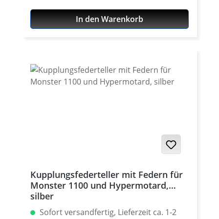
sehen perfekt aus. Verschleissfest und
In den Warenkorb
hochwertig Oberflächeneloxiert. Passend
für alle Ducati Monster / Hypermotard
1100. Lieferung im Set mit 6 Stück.
Erhältlich in silber, schwarz, titan-grau,
gold, rot oder blau eloxiert Passende
Federn siehe Zubehör. Made in Germany!
Kupplungsfederteller mit Federn für
Monster 1100 und Hypermotard,
silber
Sofort versandfertig, Lieferzeit ca. 1-2