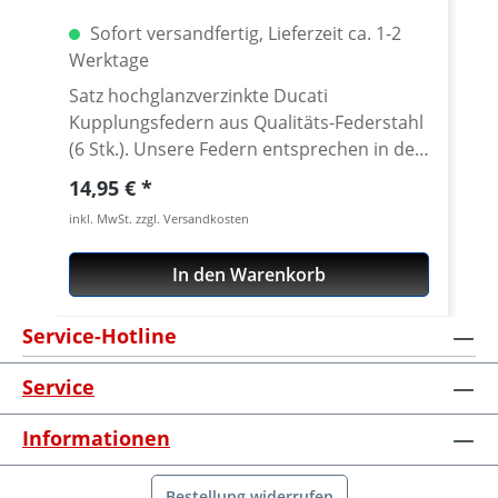
Sofort versandfertig, Lieferzeit ca. 1-2
Werktage
Satz hochglanzverzinkte Ducati
Kupplungsfedern aus Qualitäts-Federstahl
(6 Stk.). Unsere Federn entsprechen in der
Federrate denen der Original-Feder. Wir
Regulärer Preis:
14,95 €
bevorzugen hochglanzverzinkten
inkl. MwSt. zzgl. Versandkosten
Qualitätsfederstahl, da Edelstahl-Federn
bei mehrfacher Betätigung bis an die
In den Warenkorb
Blockgrenze bruchgefährdet sind. Passend
für Ducati 1098 / 1198 / 1098 Streetfighter
Service-Hotline
/ Hypermotard 1100 Made In Germany!
Service
Informationen
Bestellung widerrufen