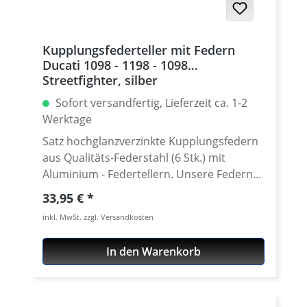
Kupplungsfederteller mit Federn
Ducati 1098 - 1198 - 1098
Streetfighter, silber
Sofort versandfertig, Lieferzeit ca. 1-2
Werktage
Satz hochglanzverzinkte Kupplungsfedern
aus Qualitäts-Federstahl (6 Stk.) mit
Aluminium - Federtellern. Unsere Federn
entsprechen in der Federrate denen der
Regulärer Preis:
33,95 €
Original-Feder, sind jedoch rostfrei
inkl. MwSt. zzgl. Versandkosten
verzinkt. Länge 38mm. Wir bevorzugen
eindeutig einen hochglanzverzinkten
In den Warenkorb
Qualitätsfederstahl, da Edelstahl-Federn
bei mehrfacher Betätigung bis an die
Blockgrenze bruchgefährdet sind. Die
Aluminium-Federteller sind in diversen