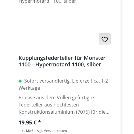
Made in Germany!
Kupplungsfederteller für Monster
1100 - Hypermotard 1100, silber
Sofort versandfertig, Lieferzeit ca. 1-2
Werktage
Präsise aus dem Vollen gefertigte
Federteller aus hochfesten
Konstruktionsaluminium (7075) für die
Ducati Monster 1100 und Hypermotard
Regulärer Preis:
19,95 €
1100. Gegenüber den Original Ducati
inkl. MwSt. zzgl. Versandkosten
Tellern (Stahl) sparen sich Gewicht und