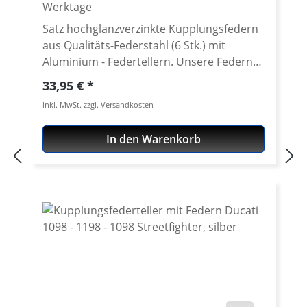
Werktage
Satz hochglanzverzinkte Kupplungsfedern
aus Qualitäts-Federstahl (6 Stk.) mit
Aluminium - Federtellern. Unsere Federn
entsprechen in der Federrate denen der
Regulärer Preis:
33,95 €
Original-Feder, sind jedoch rostfrei
inkl. MwSt. zzgl. Versandkosten
verzinkt. Wir bevorzugen eindeutig einen
hochglanzverzinkten Qualitätsfederstahl,
In den Warenkorb
da Edelstahl-Federn bei mehrfacher
Betätigung bis an die Blockgrenze
bruchgefährdet sind. Die Aluminium-
Federteller sind in diversen Eloxal-Farben
erhältlich.