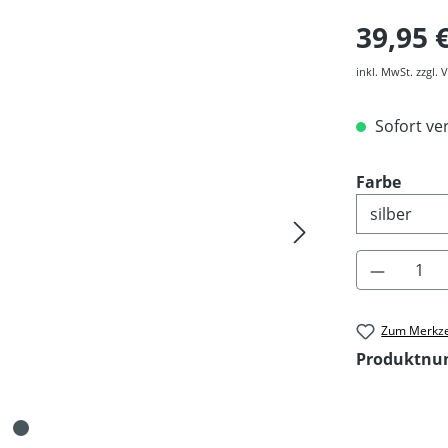
39,95 
inkl. MwSt. zzgl.
Sofort ver
ausw
Farbe
Produkt 
Zum Merkze
Produktn