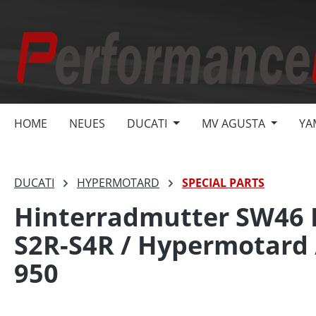
springen
Zur Hauptnavigation springen
HOME
NEUES
DUCATI
MV AGUSTA
YA
DUCATI
HYPERMOTARD
SPECIAL PARTS
Hinterradmutter SW46 D
S2R-S4R / Hypermotard /
950