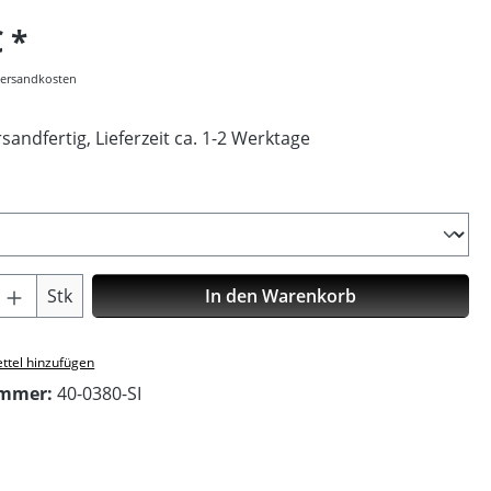
€
 Versandkosten
sandfertig, Lieferzeit ca. 1-2 Werktage
ählen
Anzahl: Gib den gewünschten Wert ein o
Stk
In den Warenkorb
ttel hinzufügen
ummer:
40-0380-SI