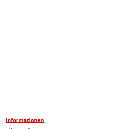
: · Ducati
821 · Hypermotard 939 ·
848) ·
Hypermotard 1100 / 1100S ·
ard 796 ·
Hyperstrada 821 · Monster S2R ·
Monster S4R · Monster 796 ·
Monster 1100 · MH 900
Informationen