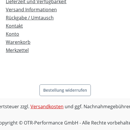
d für DUCATI alle
Lieferzeit und Verfügbarkeit
mschwingen mit 5-Loch
Versand Informationen
rad wie z.B.: Ducati 748 -
Rückgabe / Umtausch
998 - Monster S2R - S4R -
Kontakt
ltistrada 1100 5 Jahre
Konto
tie
Warenkorb
Merkzettel
Bestellung widerrufen
ertsteuer zzgl.
Versandkosten
und ggf. Nachnahmegebühren
opyright © OTR-Performance GmbH - Alle Rechte vorbehalt