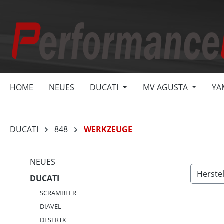
springen
Zur Hauptnavigation springen
HOME
NEUES
DUCATI
MV AGUSTA
YA
DUCATI
848
WERKZEUGE
NEUES
Herste
DUCATI
SCRAMBLER
DIAVEL
DESERTX