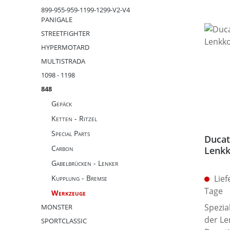
899-955-959-1199-1299-V2-V4
PANIGALE
STREETFIGHTER
HYPERMOTARD
MULTISTRADA
1098 - 1198
848
Gepäck
Ketten - Ritzel
Special Parts
Ducat
Carbon
Lenkk
Gabelbrücken - Lenker
Kupplung - Bremse
Lief
Tage
Werkzeuge
Spezia
MONSTER
der Le
SPORTCLASSIC