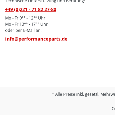
Passen
Technische Unterstützung und Beratung:
Einar
+49 (0)221 - 71 82 27-80
Ketten
Mo - Fr 9°° - 12°° Uhr
848 - 
Mo - Fr 13°° - 17°° Uhr
1100, Mu
oder per E-Mail an:
Garan
info@performanceparts.de
Alle Preise inkl. gesetzl. Mehrw
C